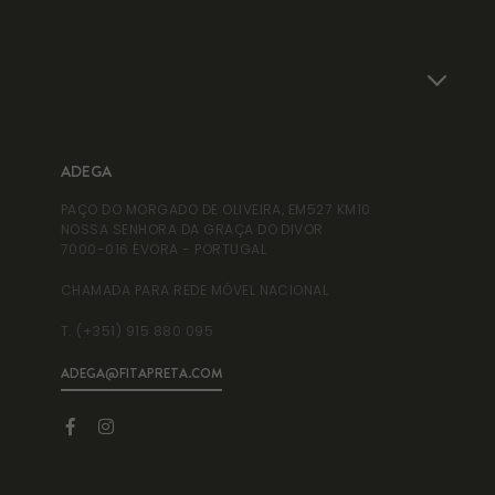
ADEGA
AD
PAÇO DO MORGADO DE OLIVEIRA, EM527 KM10
ADE
NOSSA SENHORA DA GRAÇA DO DIVOR
RUA
7000-016 ÉVORA - PORTUGAL
995
CHAMADA PARA REDE MÓVEL NACIONAL
T. 
T. (+351) 915 880 095
T. 
ADEGA@FITAPRETA.COM
INF