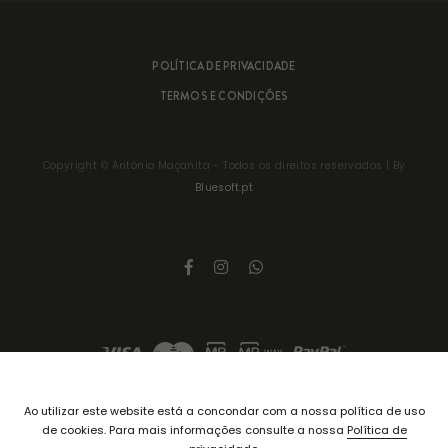
POLÍTICA DE PRIVACIDADE
TERMOS E CONDIÇÕES
Copyright ©
António Maçanita
- Todos os direitos reservados | By
Bluesoft.pt
Ao utilizar este website está a concondar com a nossa política de uso
de cookies. Para mais informações consulte a nossa
Política de