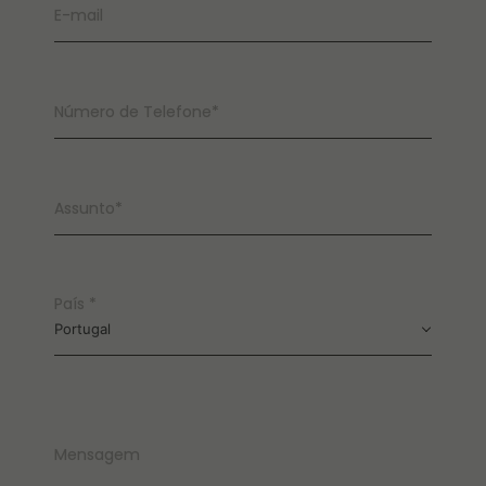
E-mail
Número de Telefone*
Assunto*
País *
Portugal
Mensagem