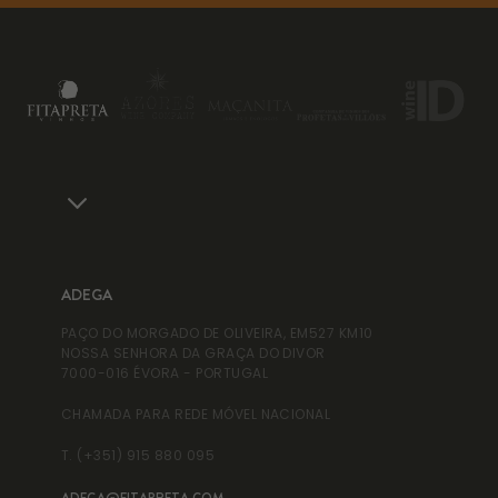
ADEGA
AD
PAÇO DO MORGADO DE OLIVEIRA, EM527 KM10
ADE
NOSSA SENHORA DA GRAÇA DO DIVOR
RUA
7000-016 ÉVORA - PORTUGAL
995
CHAMADA PARA REDE MÓVEL NACIONAL
T. 
T. (+351) 915 880 095
T. 
ADEGA@FITAPRETA.COM
INF