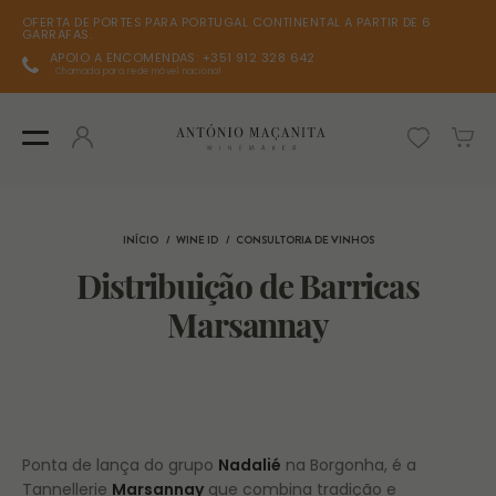
OFERTA DE PORTES PARA PORTUGAL CONTINENTAL A PARTIR DE 6
GARRAFAS.
APOIO A ENCOMENDAS: +351 912 328 642
Chamada para rede móvel nacional
INÍCIO
WINE ID
CONSULTORIA DE VINHOS
Distribuição de Barricas
Marsannay
Ponta de lança do grupo
Nadalié
na Borgonha, é a
Tannellerie
Marsannay
que combina tradição e