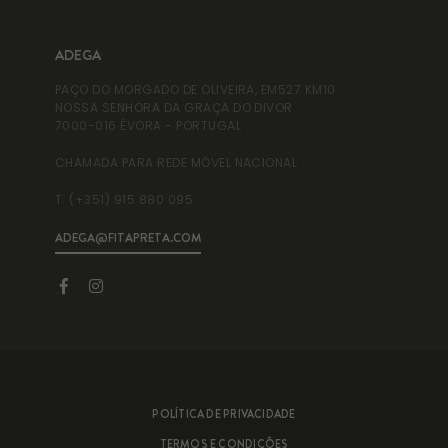
ADEGA
AD
PAÇO DO MORGADO DE OLIVEIRA, EM527 KM10
ADE
NOSSA SENHORA DA GRAÇA DO DIVOR
RUA
7000-016 ÉVORA - PORTUGAL
995
CHAMADA PARA REDE MÓVEL NACIONAL
T. 
T. (+351) 915 880 095
T. 
ADEGA@FITAPRETA.COM
INF
POLÍTICA DE PRIVACIDADE
TERMOS E CONDIÇÕES