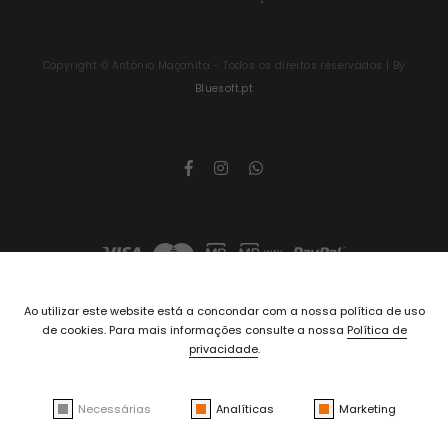
Copyright ©
António Maçanita
- Todos os direitos reservados | By
Bluesoft.pt
Ao utilizar este website está a concondar com a nossa política de uso
de cookies. Para mais informações consulte a nossa
Política de
privacidade
.
Necessárias
Analíticas
Marketing