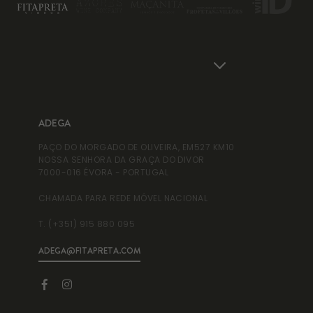
ADEGA
AD
PAÇO DO MORGADO DE OLIVEIRA, EM527 KM10
ADE
NOSSA SENHORA DA GRAÇA DO DIVOR
RUA
7000-016 ÉVORA - PORTUGAL
995
CHAMADA PARA REDE MÓVEL NACIONAL
T. 
T. (+351) 915 880 095
T. 
ADEGA@FITAPRETA.COM
INF