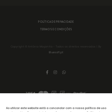
POLÍTICA DE PRIVACIDADE
TERMOS E CONDIÇÕES
Copyright ©
António Maçanita
- Todos os direitos reservados | By
Bluesoft.pt
Ao utilizar este website está a concondar com a nossa política de uso