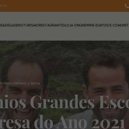
AFAS.
RE
ADEGAS
ENOTURISMO
RESTAURANTES
LOJA ONLINE
WINE ID
APOIOS COMUNIT
ES WINE COMPANY
MEDIA
ios Grandes Esco
esa do Ano 2021