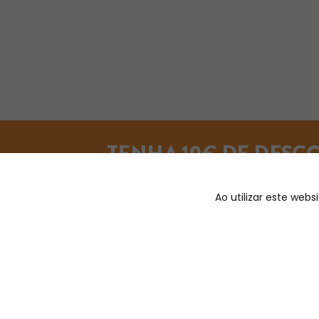
TENHA 10€ DE DESC
Numa compra de vinhos superior
Ao utilizar este web